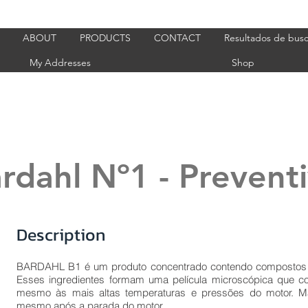
ABOUT
PRODUCTS
CONTACT
Resultados de bus
My Addresses
Shop
rdahl Nº1 - Prevent
Description
BARDAHL B1 é um produto concentrado contendo compostos or
Esses ingredientes formam uma película microscópica que cob
mesmo às mais altas temperaturas e pressões do motor. Ma
mesmo após a parada do motor.