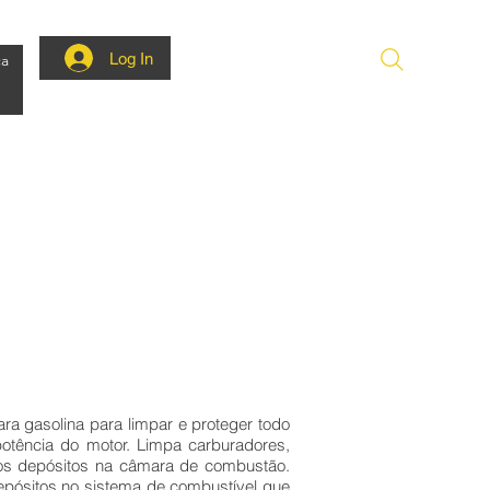
Log In
ca
ra gasolina para limpar e proteger todo
potência do motor. Limpa carburadores,
 os depósitos na câmara de combustão.
pósitos no sistema de combustível que