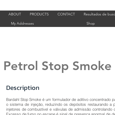
ABOUT
PRODUCTS
CONTACT
Resultados de bus
My Addresses
Shop
Petrol Stop Smoke
Description
Bardahl Stop Smoke é um formulador de aditivo concentrado pa
o sistema de injeção, reduzindo os depósitos restaurando a 
injetores de combustível e válvulas de admissão controlando
Excesso de fumo no escape é sinal de presença anormal de de