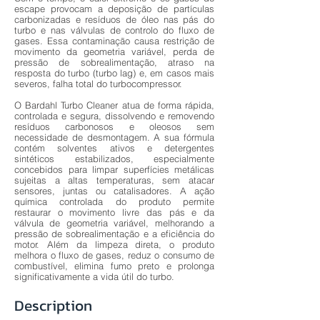
escape provocam a deposição de partículas
carbonizadas e resíduos de óleo nas pás do
turbo e nas válvulas de controlo do fluxo de
gases. Essa contaminação causa restrição de
movimento da geometria variável, perda de
pressão de sobrealimentação, atraso na
resposta do turbo (turbo lag) e, em casos mais
severos, falha total do turbocompressor.
O Bardahl Turbo Cleaner atua de forma rápida,
controlada e segura, dissolvendo e removendo
resíduos carbonosos e oleosos sem
necessidade de desmontagem. A sua fórmula
contém solventes ativos e detergentes
sintéticos estabilizados, especialmente
concebidos para limpar superfícies metálicas
sujeitas a altas temperaturas, sem atacar
sensores, juntas ou catalisadores. A ação
química controlada do produto permite
restaurar o movimento livre das pás e da
válvula de geometria variável, melhorando a
pressão de sobrealimentação e a eficiência do
motor. Além da limpeza direta, o produto
melhora o fluxo de gases, reduz o consumo de
combustível, elimina fumo preto e prolonga
significativamente a vida útil do turbo.
Description