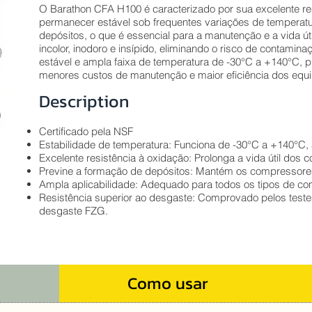
O Barathon CFA H100 é caracterizado por sua excelente re
permanecer estável sob frequentes variações de temperatu
depósitos, o que é essencial para a manutenção e a vida út
incolor, inodoro e insípido, eliminando o risco de contami
estável e ampla faixa de temperatura de -30°C a +140°C, pr
menores custos de manutenção e maior eficiência dos equ
Description
Certificado pela NSF
Estabilidade de temperatura: Funciona de -30°C a +140°C,
Excelente resistência à oxidação: Prolonga a vida útil dos
Previne a formação de depósitos: Mantém os compressores 
Ampla aplicabilidade: Adequado para todos os tipos de 
Resistência superior ao desgaste: Comprovado pelos teste
desgaste FZG.
Como usar