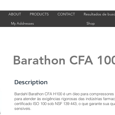
ABOUT
PRODUCTS
CONTACT
Resultados de bus
My Addresses
Shop
Barathon CFA 10
Description
Bardahl Barathon CFA H100 é um óleo para compressores de
para atender às exigências rigorosas das indústrias farmacê
certificado ISO 100 sob NSF 139 443, o que garante sua q
sensíveis.