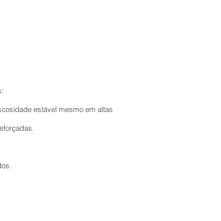
:
viscosidade estável mesmo em altas
reforçadas.
dos.