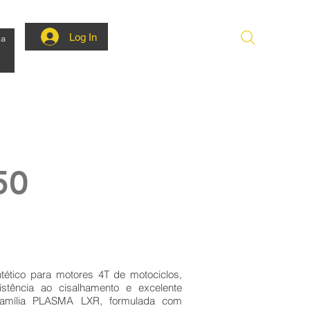
Log In
ca
50
ético para motores 4T de motociclos,
istência ao cisalhamento e excelente
 família PLASMA LXR, formulada com