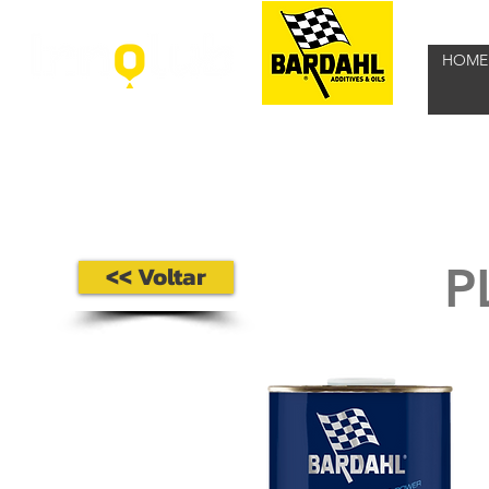
HOME
P
<< Voltar