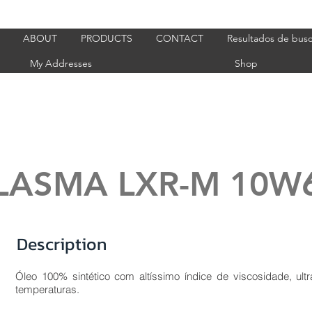
ABOUT
PRODUCTS
CONTACT
Resultados de bus
My Addresses
Shop
LASMA LXR-M 10W
Description
Óleo 100% sintético com altíssimo índice de viscosidade, ul
temperaturas.