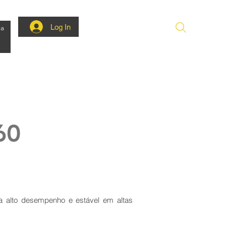
Log In
ca
60
tra alto desempenho e estável em altas