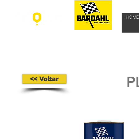
HOME
P
<< Voltar