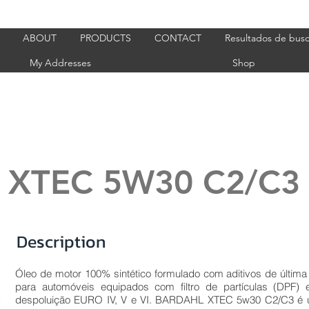
ABOUT
PRODUCTS
CONTACT
Resultados de bus
My Addresses
Shop
XTEC 5W30 C2/C3
Description
Óleo de motor 100% sintético formulado com aditivos de últim
para automóveis equipados com filtro de partículas (DPF
despoluição EURO IV, V e VI. BARDAHL XTEC 5w30 C2/C3 é u