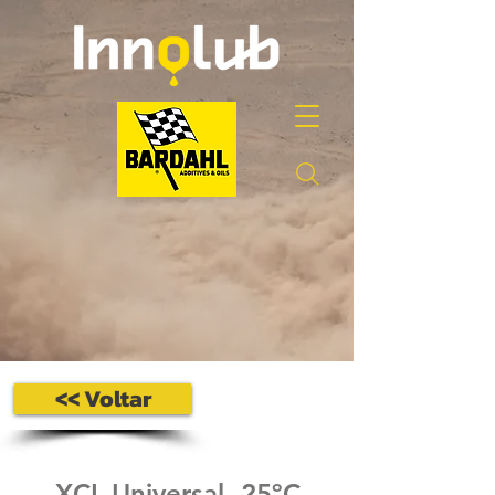
<< Voltar
XCL Universal -25ºC