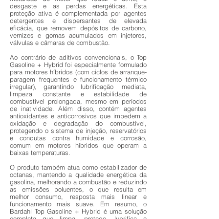
desgaste e as perdas energéticas. Esta
proteção ativa é complementada por agentes
detergentes e dispersantes de elevada
eficácia, que removem depósitos de carbono,
vernizes e gomas acumulados em injetores,
válvulas e câmaras de combustão.
Ao contrário de aditivos convencionais, o Top
Gasoline + Hybrid foi especialmente formulado
para motores híbridos (com ciclos de arranque-
paragem frequentes e funcionamento térmico
irregular), garantindo lubrificação imediata,
limpeza constante e estabilidade de
combustível prolongada, mesmo em períodos
de inatividade. Além disso, contém agentes
antioxidantes e anticorrosivos que impedem a
oxidação e degradação do combustível,
protegendo o sistema de injeção, reservatórios
e condutas contra humidade e corrosão,
comum em motores híbridos que operam a
baixas temperaturas.
O produto também atua como estabilizador de
octanas, mantendo a qualidade energética da
gasolina, melhorando a combustão e reduzindo
as emissões poluentes, o que resulta em
melhor consumo, resposta mais linear e
funcionamento mais suave. Em resumo, o
Bardahl Top Gasoline + Hybrid é uma solução
completa que limpa, protege, lubrifica e