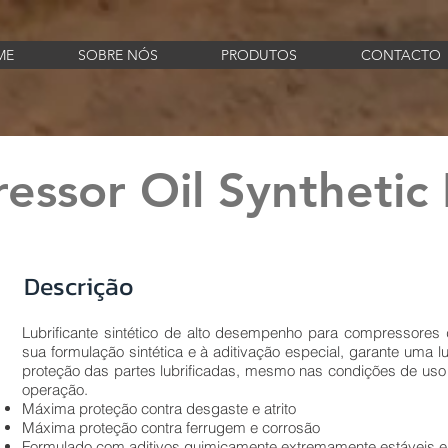
ME
SOBRE NÓS
PRODUTOS
CONTACTO
ssor Oil Synthetic
Descrição
Lubrificante sintético de alto desempenho para compressores d
sua formulação sintética e à aditivação especial, garante uma l
proteção das partes lubrificadas, mesmo nas condições de uso
operação.
Máxima proteção contra desgaste e atrito
Máxima proteção contra ferrugem e corrosão
Formulado com aditivos quimicamente extremamente estáveis e 