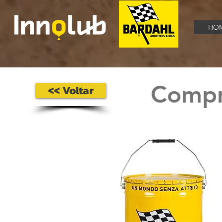
HO
Compre
<< Voltar