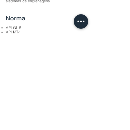
sistemas de engrenagens.
Norma
API GL-5
API MT-1
MACK GO-J
SAE 75W140
Anterior
Próximo