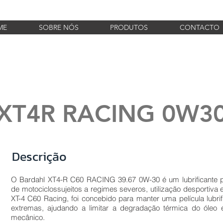
ME
SOBRE NÓS
PRODUTOS
CONTACTO
XT4R RACING 0W3
Descrição
O Bardahl XT4-R C60 RACING 39.67 0W-30 é um lubrificante 
de motociclossujeitos a regimes severos, utilização desportiva
XT-4 C60 Racing, foi concebido para manter uma película lubr
extremas, ajudando a limitar a degradação térmica do óleo 
mecânico.