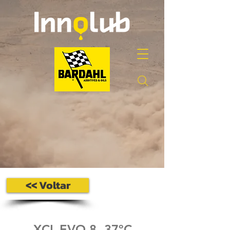
<< Voltar
XCL EVO 8 -37ºC