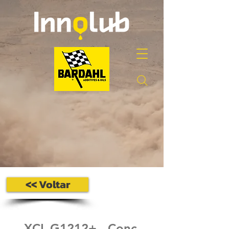
<< Voltar
XCL G1212+ ‐ Conc.