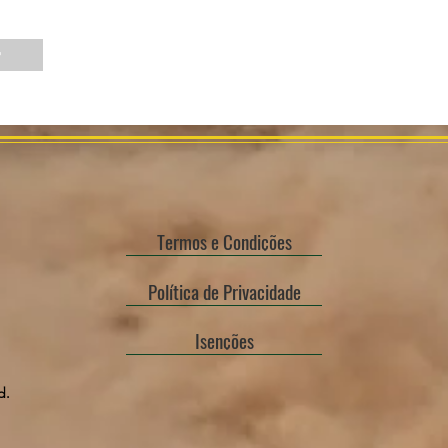
r
Termos e Condições
Política de Privacidade
Isenções
d.