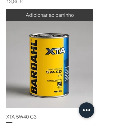
Preço
13,86 €
Adicionar ao carrinho
XTA 5W40 C3
Preço
13,86 €